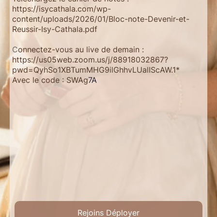
https://isycathala.com/wp-
content/uploads/2026/01/Bloc-note-Devenir-et-
Reussir-Isy-Cathala.pdf
C
onnectez-vous au live de demain :
https://us05web.zoom.us/j/88918032867?
pwd=QyhSo1XBTumMHG9ilGhhvLUalIScAW.1
*
Avec le code : SWAg
7A
Rejoins Déployer