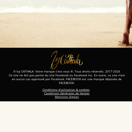
© Isy CATHALA. Votre marque c’est vous ®. Tous droits réservés. 2017-2026
Ce site ne fait pas partie du site Facebook ou Facebook Inc. En outre, ce site n’est
en aucun cas approuvé par Facebook. FACEBOOK est une marque déposée de
FACEBOOK.
Conditions d’utilisation & cookies
Conditions Générales de Ventes
Mentions légales